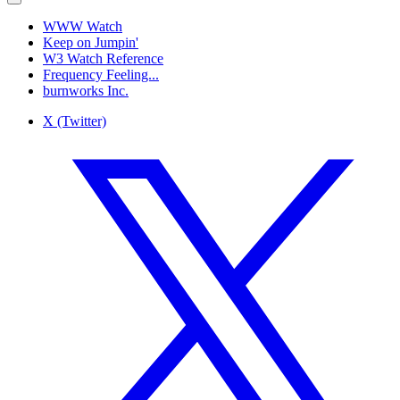
WWW Watch
Keep on Jumpin'
W3 Watch Reference
Frequency Feeling...
burnworks Inc.
X (Twitter)