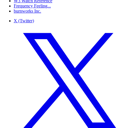
W3 Watch Reference
Frequency Feeling...
burnworks Inc.
X (Twitter)